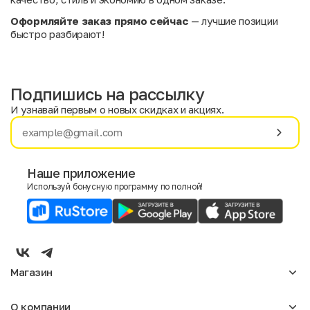
Оформляйте заказ прямо сейчас
— лучшие позиции
быстро разбирают!
Подпишись на рассылку
И узнавай первым о новых скидках и акциях.
Имя
Фамилия
Наше приложение
Используй бонусную программу по полной!
E-mail
Пол
Мужской
Женский
Магазин
Согласие на получение чеков по электронной почте
Женское
О компании
Мужское