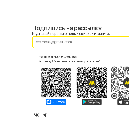
Подпишись на рассылку
Имя
Фамилия
И узнавай первым о новых скидках и акциях.
E-mail
Наше приложение
Используй бонусную программу по полной!
Пол
Мужской
Женский
Согласие на получение чеков по электронной почте