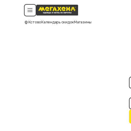
Условия пользования
Политика конфиденциальности
Смотреть все даты
©️ Мегахенд 2026. Все права защищены.
Кстово
Календарь скидок
Магазины
Москва