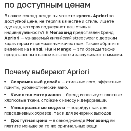
по доступным ценам
В нашем секонд-хенде вы можете
купить Apriori
по
доступной цене, не теряя в качестве и стиле. Ищете
одежду, которая подчеркнет ваш стиль и
индивидуальность? В
Мегахенд
представлен бренд
Apriori
— узнаваемый английский streetwear с дерзким
характером и премиальным качеством. Также обратите
внимание на
Fendi
,
Fila
и
Mango
— эти бренды также
представлены в нашем каталоге и заслуживают внимания.
Почему выбирают Apriori
Современный дизайн
— стильные лого, эффектные
принты, урбанистический вайб.
Качество материалов
— бренд использует плотные
хлопковые ткани, стойкие к износу и деформации.
Универсальные модели
— подойдут как для
повседневных образов, так и для вечерних выходов.
Доступная цена
— в секонд-хенде
Мегахенд
вы
платите меньше за те же оригинальные вещи.