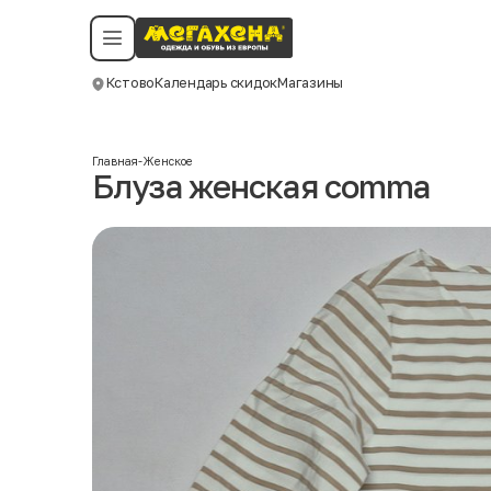
Условия пользования
Политика конфиденциальности
Смотреть все даты
©️ Мегахенд 2026. Все права защищены.
Кстово
Календарь скидок
Магазины
Москва
Главная
-
Женское
Блуза женская comma